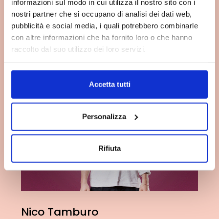
informazioni sul modo in cui utilizza il nostro sito con i
nostri partner che si occupano di analisi dei dati web,
pubblicità e social media, i quali potrebbero combinarle
con altre informazioni che ha fornito loro o che hanno
ALTRI DOCENTI
raccolto dal suo utilizzo dei loro servizi.
Accetta tutti
Personalizza
Rifiuta
Nico Tamburo
F