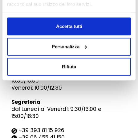
raccolto dal suo utilizzo dei loro servizi.
15:30/19:00
+39 329 350 68 72
+39 0731 84 41 81
Accetta tutti
info@acca.academy
Personalizza
SEDE DI ROMA
Servizio di Orientamento Gratuito:
Rifiuta
dal Lunedì al Giovedì: 10:00/12:30 e
15:30/18:00
Venerdì: 10:00/12:30
Segreteria
dal Lunedì al Venerdì: 9:30/13:00 e
15:00/18:30
+39 393 81 15 926
+39 06 455 41 150