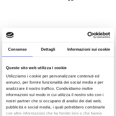
INFO ISCRIZIONI
Contattaci per prenotare un incontro
Consenso
Dettagli
Informazioni sui cookie
di orientamento personalizzato.
SEDE DI JESI
Questo sito web utilizza i cookie
Utilizziamo i cookie per personalizzare contenuti ed
Servizio di Orientamento Gratuito:
annunci, per fornire funzionalità dei social media e per
dal Lunedì al Giovedì: 10:00/12:30 e
analizzare il nostro traffico. Condividiamo inoltre
15:30/18:00
informazioni sul modo in cui utilizza il nostro sito con i
Venerdì: 10:00/12:30
nostri partner che si occupano di analisi dei dati web,
pubblicità e social media, i quali potrebbero combinarle
Segreteria
con altre informazioni che ha fornito loro o che hanno
dal Lunedì al Venerdì: 9:30/13:00 e