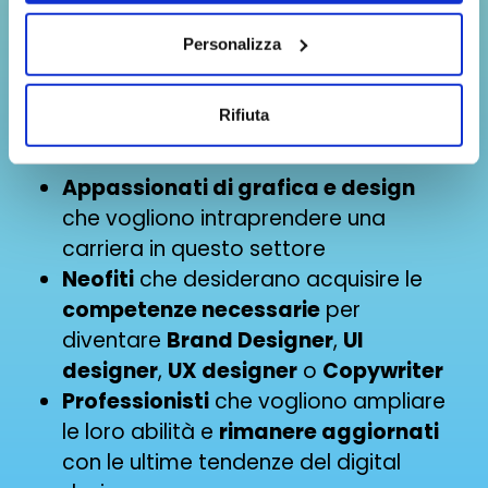
Al termine del corso avrai acquisito
eccellenti skill di presentazione e saprai
Personalizza
affrontare con sicurezza il public
speaking.
Rifiuta
Il corso è perfetto per:
Appassionati di grafica e design
che vogliono intraprendere una
carriera in questo settore
Neofiti
che desiderano acquisire le
competenze necessarie
per
diventare
Brand Designer
,
UI
designer
,
UX designer
o
Copywriter
Professionisti
che vogliono ampliare
le loro abilità e
rimanere aggiornati
con le ultime tendenze del digital