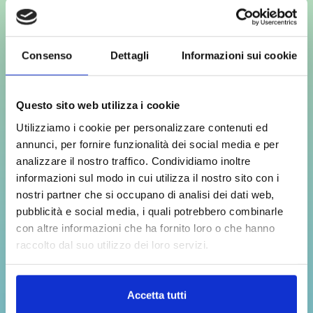
Digital Designer
sotto la guida di
docenti esperti e professionisti del
settore.
Consenso
Dettagli
Informazioni sui cookie
Sarai in grado di creare brand identity
per qualsiasi azienda e professionista,
Questo sito web utilizza i cookie
implementando il tuo workflow con la
Utilizziamo i cookie per personalizzare contenuti ed
conoscenza di User Experience e User
annunci, per fornire funzionalità dei social media e per
analizzare il nostro traffico. Condividiamo inoltre
Interface per progettare interfacce
informazioni sul modo in cui utilizza il nostro sito con i
web e applicazioni. Inoltre, avrai
nostri partner che si occupano di analisi dei dati web,
un’ottima base per sviluppare ulteriori
pubblicità e social media, i quali potrebbero combinarle
competenze richieste nel mercato
con altre informazioni che ha fornito loro o che hanno
digitale, come per esempio quelle
raccolto dal suo utilizzo dei loro servizi.
relative al copywriting per brand e per
content creation.
Accetta tutti