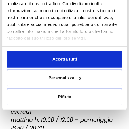
analizzare il nostro traffico. Condividiamo inoltre
18:30 / 20:30
informazioni sul modo in cui utilizza il nostro sito con i
Costo: € 20,00
nostri partner che si occupano di analisi dei dati web,
pubblicità e social media, i quali potrebbero combinarle
Le strutture narrative.
con altre informazioni che ha fornito loro o che hanno
Le storie sono tra loro tutte differenti,
raccolto dal suo utilizzo dei loro servizi.
ma le strutture su cui poggiano sono
invece simili. Conoscerle vuol dire
Accetta tutti
sapere costruire continuamente storie
efficaci.
Personalizza
2 - giovedì 16 luglio
Rifiuta
Seconda lezione: durata 2 ore con
esercizi
mattina h. 10:00 / 12:00 – pomeriggio
18:30 / 20:30