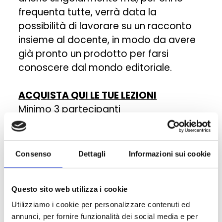
frequenta tutte, verrà data la
possibilità di lavorare su un racconto
insieme al docente, in modo da avere
già pronto un prodotto per farsi
conoscere dal mondo editoriale.
ACQUISTA QUI LE TUE LEZIONI
Minimo 3 partecipanti
PROGRAMMA DELLE LEZIONI ONLINE
Consenso
Dettagli
Informazioni sui cookie
1 - martedì 14 luglio
Questo sito web utilizza i cookie
Prima lezione: durata 2 ore con
esercizi
Utilizziamo i cookie per personalizzare contenuti ed
annunci, per fornire funzionalità dei social media e per
mattina h. 10:00 / 12:00 – pomeriggio