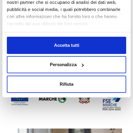
nostri partner che si occupano di analisi dei dati web,
appuntamento da richiedere presso la
pubblicità e social media, i quali potrebbero combinarle
segreteria dell'accademia.
con altre informazioni che ha fornito loro o che hanno
raccolto dal suo utilizzo dei loro servizi.
Per informazioni ed iscrizioni:
Accetta tutti
T. 0731 84 41 81
info@acca.academy
Personalizza
Rifiuta