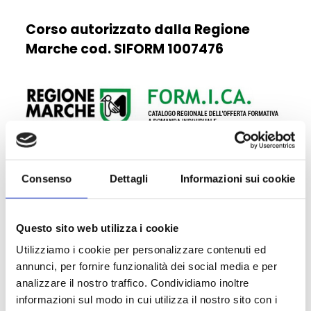
Corso autorizzato dalla Regione
Marche cod. SIFORM 1007476
Consenso
Dettagli
Informazioni sui cookie
La classe è a numero chiuso.
Le iscrizioni devono pervenire
entro il
Questo sito web utilizza i cookie
30 maggio 2019.
Utilizziamo i cookie per personalizzare contenuti ed
annunci, per fornire funzionalità dei social media e per
Possibilità di un incontro prelimanare
analizzare il nostro traffico. Condividiamo inoltre
con i docenti del corso previo
informazioni sul modo in cui utilizza il nostro sito con i