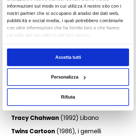
diaspora araba negli U.S.A., per
informazioni sul modo in cui utilizza il nostro sito con i
approdare a Jesi, città natale di
nostri partner che si occupano di analisi dei dati web,
Federico II, protagonista dello scambio
pubblicità e social media, i quali potrebbero combinarle
tra le due sponde del Mediterraneo. Per
con altre informazioni che ha fornito loro o che hanno
riscrivere e ridisegnare insieme una
raccolto dal suo utilizzo dei loro servizi.
storia di attraversamenti multipli, liberi
e reciproci.
Accetta tutti
Gli autori in mostra
Deena Mohamed
(1995) Egitto
Personalizza
Ganzeer
(1982) USA-Egitto
Rifiuta
Issam Smiri
(1987) Tunisia
Tracy Chahwan
(1992) Libano
Twins Cartoon
(1986), i gemelli