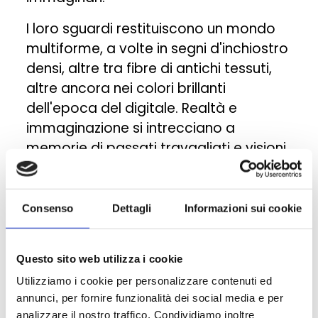
I loro sguardi restituiscono un mondo
multiforme, a volte in segni d'inchiostro
densi, altre tra fibre di antichi tessuti,
altre ancora nei colori brillanti
dell'epoca del digitale. Realtà e
immaginazione si intrecciano a
memorie di passati travagliati e visioni
di futuri distopici, sogni di libertà
infranti, incubi e desideri.
Consenso
Dettagli
Informazioni sui cookie
Le loro storie attraversano più di un
confine, artistico e geografico,
prendendo le mosse sia dalle coste
Questo sito web utilizza i cookie
tunisine, egiziane e libanesi, sia da
Utilizziamo i cookie per personalizzare contenuti ed
oltreoceano tramite artisti della
annunci, per fornire funzionalità dei social media e per
analizzare il nostro traffico. Condividiamo inoltre